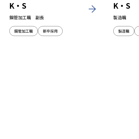
K・S
K・S
鋼管加工職 副長
製造職
鋼管加工職
新卒採用
製造職