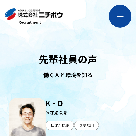
先輩社員の声
働く人と環境を知る
K・D
保守点検職
保守点検職
新卒採用