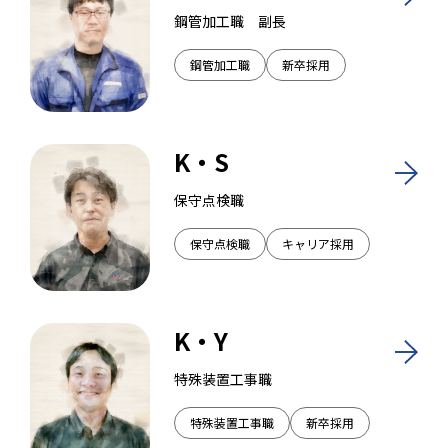
鋼管加工職 副長
鋼管加工職
新卒採用
K・S
保守点検職
保守点検職
キャリア採用
K・Y
特殊装置工事職
特殊装置工事職
新卒採用