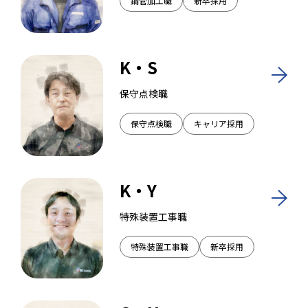
鋼管加工職
新卒採用
K・S
保守点検職
保守点検職
キャリア採用
K・Y
特殊装置工事職
特殊装置工事職
新卒採用