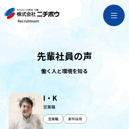
先輩社員の声
働く人と環境を知る
I・K
営業職
営業職
新卒採用